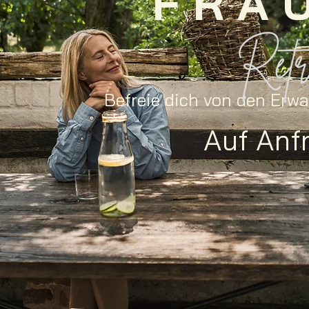
F R A 
Befreie dich von den Erw
Auf Anf