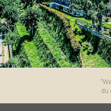
"We
du 