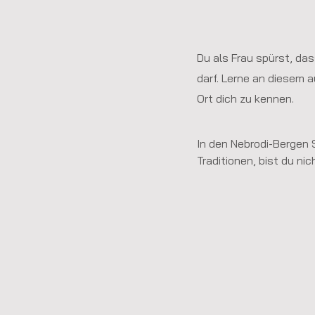
Du als Frau spürst, da
darf.
Lerne an diesem 
Ort dich zu kennen.
In den Nebrodi-Bergen Si
Traditionen, bist du nic
deinem Alltag, deinen 
Gedanken. 

Du wirst wieder Zugang
Wünschen und Visionen
was will ICH  und was w
du weißt es gibt mehr. 

Es ist dein Recht, es im
Lasse deine Wunder m