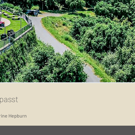
passt
rine Hepburn