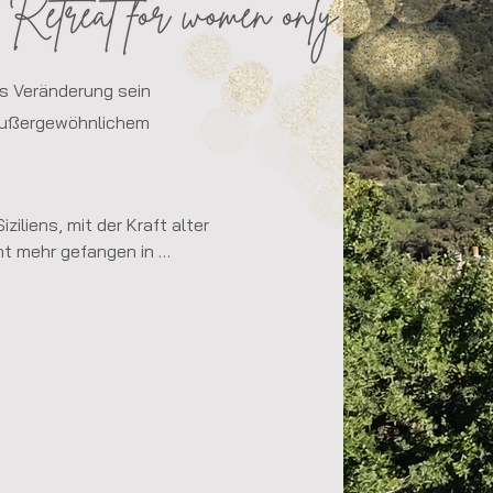
ss Veränderung sein
außergewöhnlichem
ziliens, mit der Kraft alter 
ht mehr gefangen in 
Gewohnheiten und deinen 
 zu deinen Gefühlen, 
 bekommen. Zu wissen, 
ill ich vom Leben - denn 
 Hier und Jetzt zu leben. 
achbar werden!