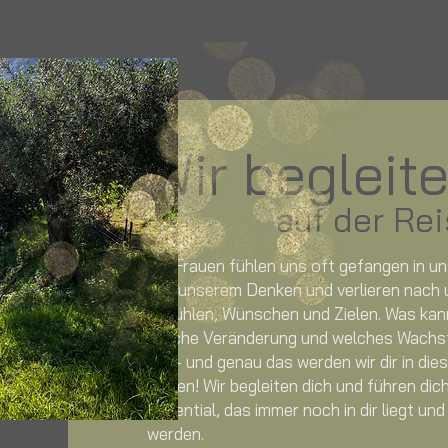
Wir begleit
auf der Rei
Wir Frauen fühlen uns oft gefangen in 
und unserem Denken und verlieren nach 
Gefühlen, Wünschen und Zielen. Was kan
welche Veränderung und welches Wachs
JA – und genau das werden wir dir in die
zeigen! Wir begleiten dich und führen dic
Potential, das immer noch in dir liegt un
werden.