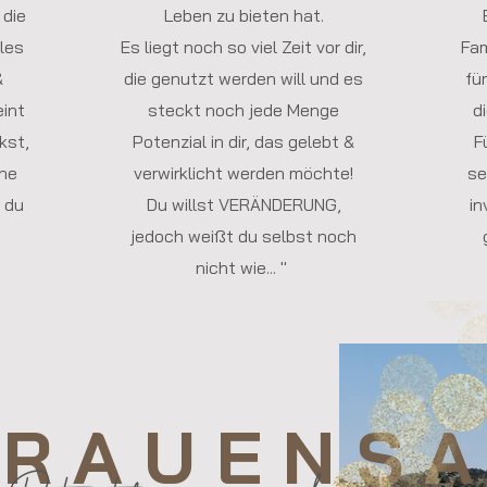
 die
Leben zu bieten hat.
les
Es liegt noch so viel Zeit vor dir,
Fam
&
die genutzt werden will und es
fü
eint
steckt noch jede Menge
d
kst,
Potenzial in dir, das gelebt &
F
ine
verwirklicht werden möchte!
se
 du
Du willst VERÄNDERUNG,
in
jedoch weißt du selbst noch
nicht wie... "
 R A U E N
S A