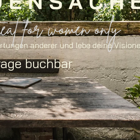
U E N S A C H 
artungen anderer und lebe deine Vision
rage buchbar