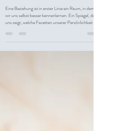
die uns nicht lieben
können
Eine Beziehung ist in erster Linie ein Raum, in dem
wir uns selbst besser kennenlernen. Ein Spiegel, der
uns zeigt, welche Facetten unserer Persönlichkeit wir
noch nicht sehen wollten – oder nicht sehen
konnten. Und dieser Spiegel zeigt nicht nur das
Schöne. Er zeigt auch das, was uns ärgert, was uns
wütend macht, was uns traurig macht.